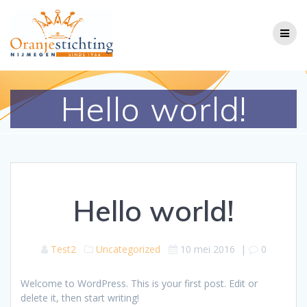
Ga
naar
de
inhoud
Hello world!
Hello world!
Test2
Uncategorized
10 mei 2016
|
0
Welcome to WordPress. This is your first post. Edit or
delete it, then start writing!