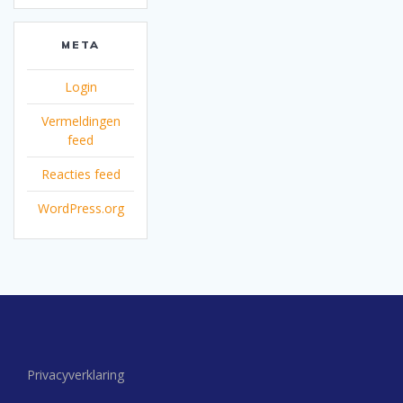
META
Login
Vermeldingen
feed
Reacties feed
WordPress.org
Privacyverklaring